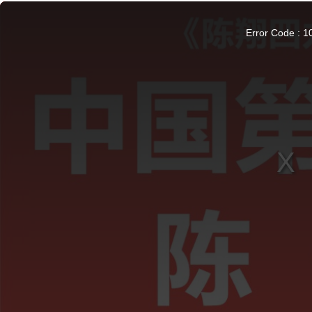
This
is
a
modal
Error Code : 1
window.